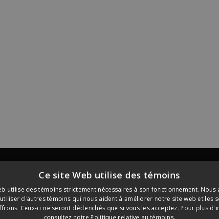
Ce site Web utilise des témoins
ES
FAQ
OÙ ACHETER NOS PRODUITS?
eb utilise des témoins strictement nécessaires à son fonctionnement. Nous
tiliser d'autres témoins qui nous aident à améliorer notre site web et les 
frons. Ceux-ci ne seront déclenchés que si vous les acceptez. Pour plus d'
e commerce de R & A Bailey & Co et son utilisés sous licence.
consultez notre
Politique relative au témoins.